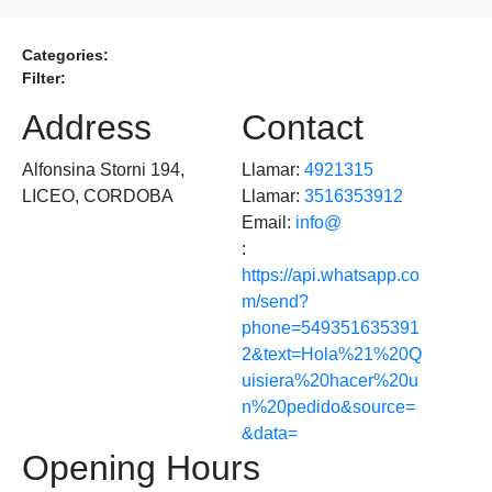
Categories:
Filter:
Address
Contact
Alfonsina Storni 194,
Llamar:
4921315
LICEO, CORDOBA
Llamar:
3516353912
Email:
info@
:
https://api.whatsapp.co
m/send?
phone=549351635391
2&text=Hola%21%20Q
uisiera%20hacer%20u
n%20pedido&source=
&data=
Opening Hours